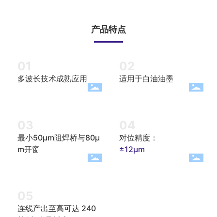
产品特点
01
02
多波长技术成熟应用
适用于白油油墨
03
04
最小50μm阻焊桥与80μ
对位精度：
m开窗
±12μm
05
连线产出至高可达 240